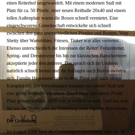
einen Reiterhof umgewandelt. Mit einem modernen Stall mit
Platz für ca. 50 Pferde, einer neuen Reithalle 20x40 und einem
tollen Außenplatz waren die Boxen schnell vermietet. Eine
eingeschworene Gemeinschaft entwickelte sich schnell
zwischen den ganz unterschiedlichen Pferden und Reitern. Vom
Shetty über Warmblüter, Friesen, Tinker war alles vertreten.
Ebenso unterschiedlich die Interessen der Reiter: Freizeitreiter,
Spring- und Dressurreiter bis hin zur klassischen Barockreiterei
akzeptierte jeder den anderen. Das sprach sich im Umkreis
natürlich schnell herum und die Anfragen nach Boxen mehrten
sich. Familie Hegemann hatte weitere Pläne und nach vielen
Kämpfen mit den Verwaltungen konnten ein zweiter Stall und
eine große Reithalle mit einem 20x60 Platz und einem 25x60
Platz gebaut werden. 2009 war es endlich so weit. Und das war
für uns der Startschuss zur Gründung eines eigenen Reitvereins.
Die Gründung
Im August 2009 fand die Gründungsversammlung statt. ca. 30