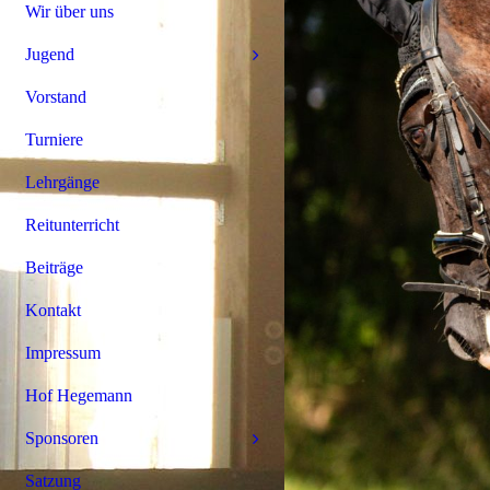
Wir über uns
Jugend
Vorstand
Turniere
Lehrgänge
Reitunterricht
Beiträge
Kontakt
Impressum
Hof Hegemann
Sponsoren
Satzung