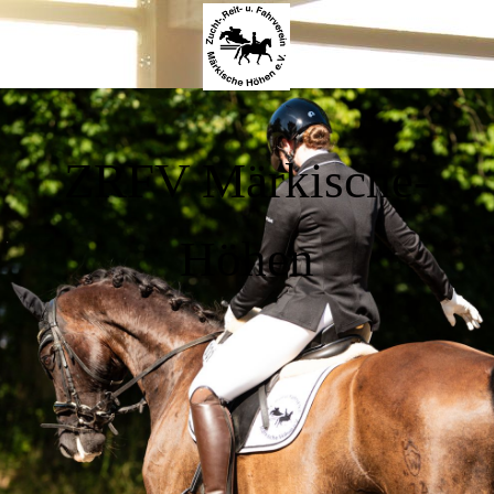
ZRFV Märkische-
Höhen