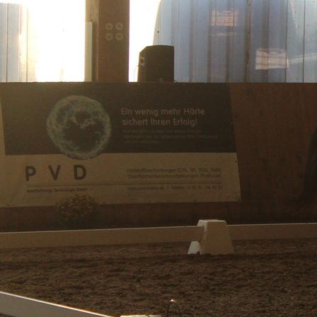
68068696-a427-4f62-aeb8-a326171f4b6a