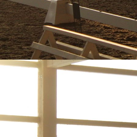
06fc04a4-d32b-488f-b8cd-93e80073897c