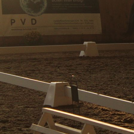
578205e2-44d0-4c2a-ab5a-c2df6801cc27