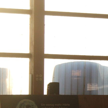
329bde7d-9483-46f6-8c04-f7af60b946e0