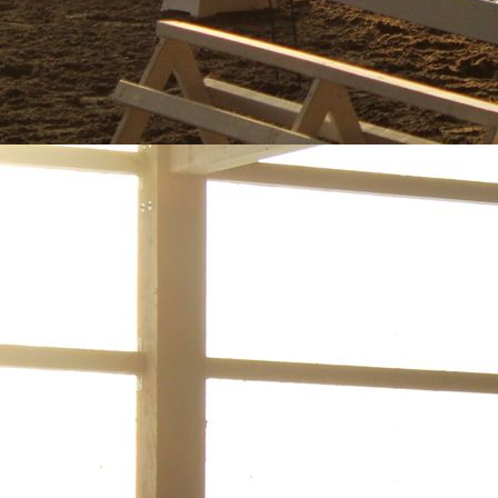
8ba80552-fec1-4a53-8600-1d29bbe191f8